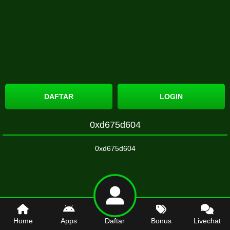
DAFTAR
LOGIN
0xd675d604
0xd675d604
Home
Apps
Daftar
Bonus
Livechat