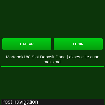
DAFTAR
LOGIN
Martabak188 Slot Deposit Dana | akses elite cuan
maksimal
Post navigation